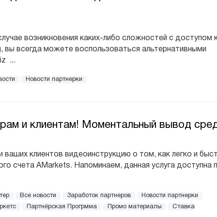
лучае возникновения каких-либо сложностей с доступом 
g, вы всегда можете воспользоваться альтернативными
 ...
вости
Новости партнерки
ёрам и клиентам! Моментальный вывод сре
и ваших клиентов видеоинструкцию о том, как легко и быс
ого счета AMarkets. Напоминаем, данная услуга доступна 
тер
Все новости
Заработок партнеров
Новости партнерки
ркетс
Партнёрская Прогрмма
Промо материалы
Ставка