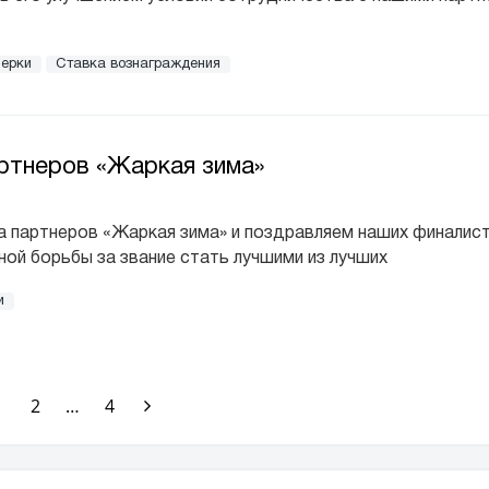
нерки
Ставка вознаграждения
артнеров «Жаркая зима»
а партнеров «Жаркая зима» и поздравляем наших финалис
ой борьбы за звание стать лучшими из лучших
и
1
2
…
4