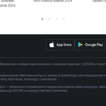
l Business
PAN Finance Awards 2024
Traders U
ards 2024
 брокерская и клиринговая компания с номером лицензии T2023284 и подо
ограниченной ответственностью по закону островов Кука, регистрационный 
rs, Main Road, Rarotonga, Cook Islands.
ssion — признанного независимого медиатора в финансовой индустрии, обе
онд до €20 000 на каждую торговую претензию.