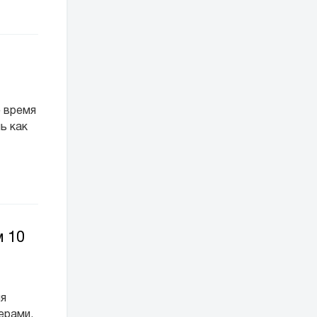
е время
ь как
м 10
ня
ерами.