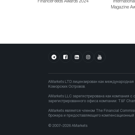
FinanceFeeds Awards 2024
Internationa
Magazine Aw
AMarkets LTD лицензирован как международная
Коморских Островов.
AMarkets LLC зарегистрирована как компания с 
зарегистрированного офиса компании: T&F Chambe
AMarkets является членом The Financial Commi
брокера и предоставляющего компенсационный ф
© 2007–2026 AMarkets