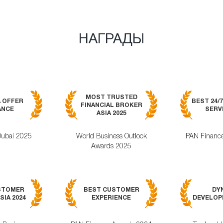
НАГРАДЫ
MOST TRUSTED
A OFFER
BEST 24/
FINANCIAL BROKER
ANCE
SERVI
ASIA 2025
Dubai 2025
World Business Outlook
PAN Financ
Awards 2025
STOMER
BEST CUSTOMER
DY
SIA 2024
EXPERIENCE
DEVELOPM