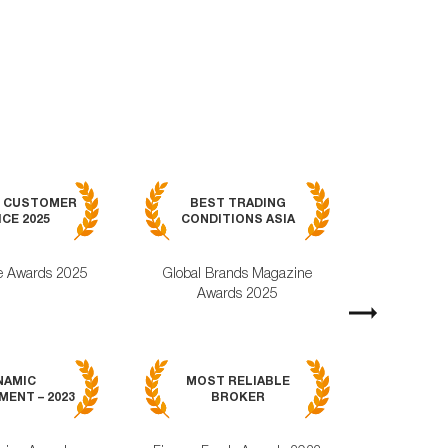
BEST MOB
7 CUSTOMER
BEST TRADING
TRADING APPL
CE 2025
CONDITIONS ASIA
GLOBAL 2
e Awards 2025
Global Brands Magazine
World Busines
Awards 2025
Magazine Awa
Next
MOST RELI
NAMIC
MOST RELIABLE
MOBILE TRA
ENT – 2023
BROKER
APPLICAT