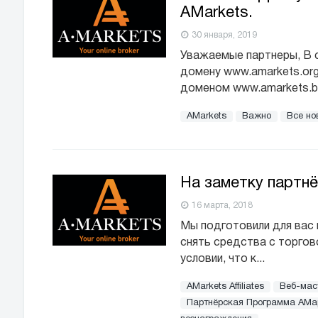
AMarkets.
30 января, 2019
Уважаемые партнеры, В с
домену www.amarkets.or
доменом www.amarkets.biz
AMarkets
Важно
Все но
На заметку партн
16 марта, 2018
Мы подготовили для вас 
снять средства c торгов
условии, что к...
AMarkets Affiliates
Веб-мас
Партнёрская Программа АМа