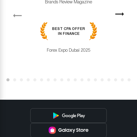
Brands Review Magazine
revious
Next
BEST CPA OFFER
IN FINANCE
Forex Expo Dubai 2025