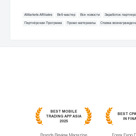
AMarkets Affiliates
Веб-мастер
Все новости
Заработок партнер
Партнёрская Прогрмма
Промо материалы
Ставка вознагражден
BEST MOBILE
BEST CP
TRADING APP ASIA
IN FIN
2025
Brands Review Magazine
Forex Expo 