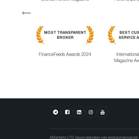
Previous
MOST TRANSPARENT
BEST CU
BROKER
SERVICE A
FinanceFeeds Awards 2024
Internationa
Magazine Aw
AMarkets LTD лицензирован как международная