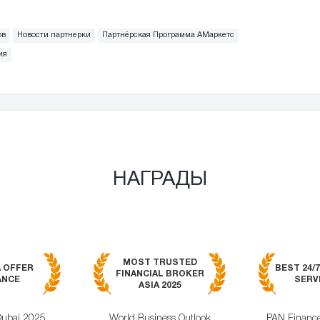
ов
Новости партнерки
Партнёрская Программа АМаркетс
ия
НАГРАДЫ
MOST TRUSTED
A OFFER
BEST 24/
FINANCIAL BROKER
ANCE
SERVI
ASIA 2025
Dubai 2025
World Business Outlook
PAN Financ