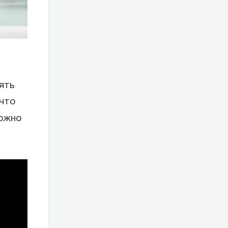
ять
 что
можно