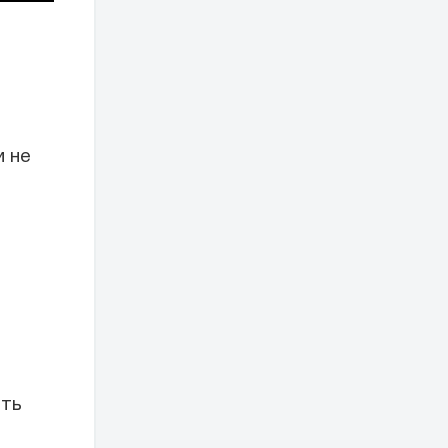
и не
ить