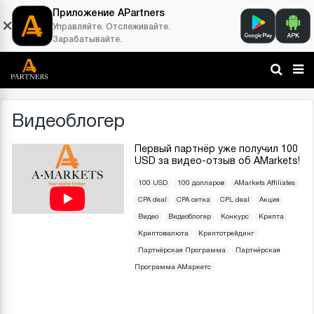
Приложение APartners
Управляйте. Отслеживайте.
Зарабатывайте.
Видеоблогер
Первый партнёр уже получил 100
USD за видео-отзыв об AMarkets!
100 USD
100 долларов
AMarkets Affiliates
CPA deal
CPA сетка
CPL deal
Акция
Видео
Видеоблогер
Конкурс
Крипта
Криптовалюта
Криптотрейдинг
Партнёрская Программа
Партнёрская
Программа АМаркетс