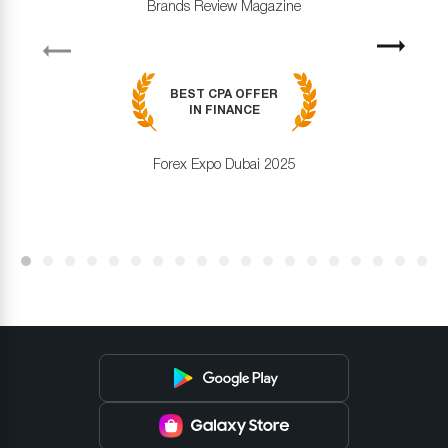
Brands Review Magazine
revious
Next
BEST CPA OFFER
IN FINANCE
Forex Expo Dubai 2025