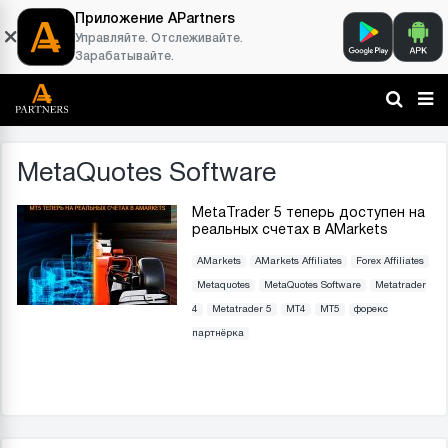
Приложение APartners
Управляйте. Отслеживайте.
Зарабатывайте.
MetaQuotes Software
MetaTrader 5 теперь доступен на
реальных счетах в AMarkets
AMarkets
AMarkets Affiliates
Forex Affiliates
Metaquotes
MetaQuotes Software
Metatrader
4
Metatrader 5
MT4
MT5
форекс
партнёрка