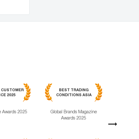
BEST MOB
7 CUSTOMER
BEST TRADING
TRADING APPL
CE 2025
CONDITIONS ASIA
GLOBAL 2
e Awards 2025
Global Brands Magazine
World Busines
Awards 2025
Magazine Awa
Next