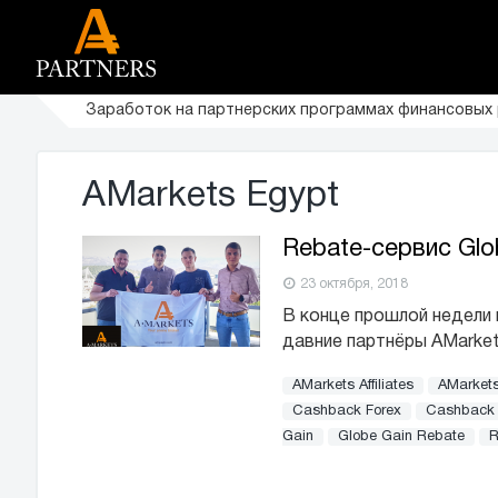
Заработок на партнерских программах финансовых
AMarkets Egypt
Rebate-сервис Glo
23 октября, 2018
В конце прошлой недели 
давние партнёры AMarket
AMarkets Affiliates
AMarkets
Cashback Forex
Cashback 
Gain
Globe Gain Rebate
R