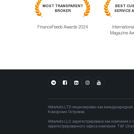
MOST TRANSPARENT
BEST CU
BROKER
SERVICE A
FinanceFeeds Awards 2024
Internationa
Magazine Aw
AMarkets LTD лицензирован как международная
Коморских Островов.
AMarkets LLC зарегистрирована как компания с 
зарегистрированного офиса компании: T&F Chambe