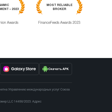
MOST RELI
NAMIC
MOST RELIABLE
MOBILE TRA
ENT – 2023
BROKER
APPLICAT
nion Awards
FinanceFeeds Awards 2023
ForexRating
Скачать APK
тчетна Управлению международных услуг Союза
номер LLC 14486/2023. Адрес