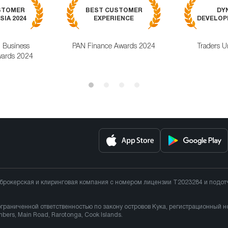
STOMER
BEST CUSTOMER
DY
SIA 2024
EXPERIENCE
DEVELOPM
l Business
PAN Finance Awards 2024
Traders U
ards 2024
 брокерская и клиринговая компания с номером лицензии T2023284 и подо
ограниченной ответственностью по закону островов Кука, регистрационный 
rs, Main Road, Rarotonga, Cook Islands.