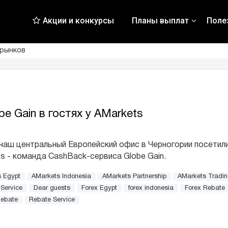
Акции и конкурсы
Планы выплат
Поле
 рынков
be Gain в гостях у AMarkets
наш центральный Европейский офис в Черногории посетил
s - команда CashBack-сервиса Globe Gain.
 Egypt
AMarkets Indonesia
AMarkets Partnership
AMarkets Tradi
Service
Dear guests
Forex Egypt
forex indonesia
Forex Rebate
ebate
Rebate Service