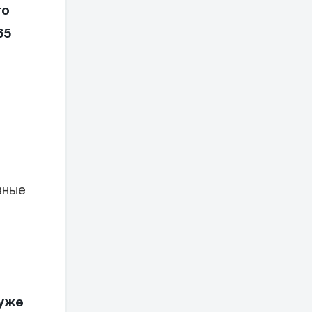
го
65
вные
 уже