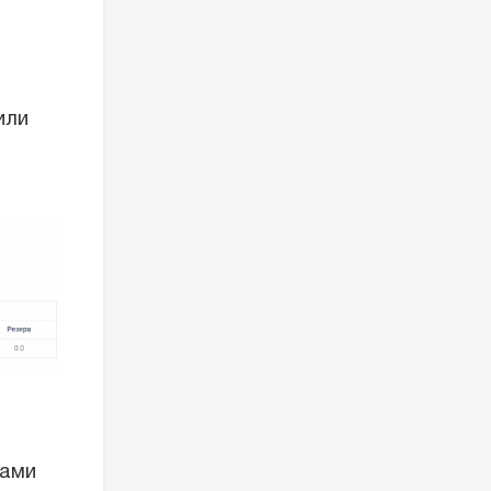
или
тами