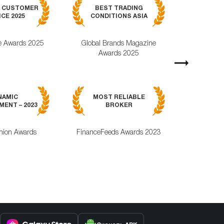
BEST MOB
7 CUSTOMER
BEST TRADING
TRADING APPL
CE 2025
CONDITIONS ASIA
GLOBAL 2
e Awards 2025
Global Brands Magazine
World Busines
Awards 2025
Magazine Awa
Next
MOST RELI
NAMIC
MOST RELIABLE
MOBILE TRA
ENT – 2023
BROKER
APPLICAT
nion Awards
FinanceFeeds Awards 2023
ForexRating