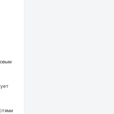
говым
кует
остями