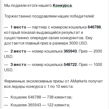
Конкурса
Мы подвели итоги нашего
.
Торжественно поздравляем наших победителей:
1 место
646788
— партнер с номером кошелька
,
который показал выдающийся результат и
существенно опередил своих конкурентов. Ему
достается главный приз в размере 3000 USD.
2 место
365943
— номер кошелька
. Приз — 2000
USD.
3 место
548722
— номер кошелька
. Приз — 1000
USD.
Фирменные эксклюзивные призы от AMarkets получат
все лидеры конкурса с 1 по 10 места:
Кошелек 646788 — 738 клиентов;
Кошелек 365943 — 122 клиента;