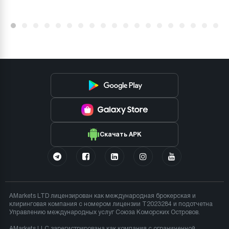
Скачать APK
AMarkets LTD лицензирован как международная брокерская и
клиринговая компания с номером лицензии T2023284 и подотчетна
Управлению международных услуг Союза Коморских Островов.
AMarkets LLC зарегистрирована как компания с ограниченной